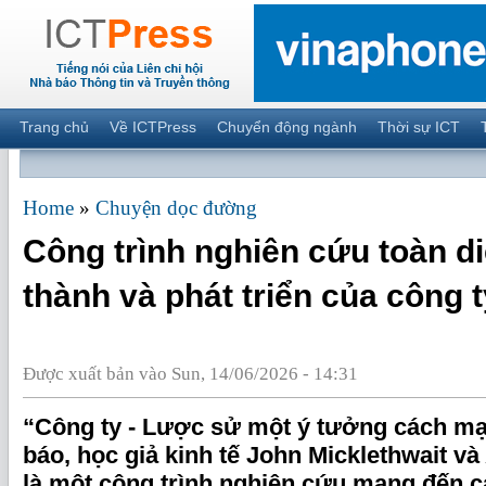
Trang chủ
Về ICTPress
Chuyển động ngành
Thời sự ICT
Home
»
Chuyện dọc đường
Công trình nghiên cứu toàn di
thành và phát triển của công t
Được xuất bản vào Sun, 14/06/2026 - 14:31
“Công ty - Lược sử một ý tưởng cách mạ
báo, học giả kinh tế John Micklethwait v
là một công trình nghiên cứu mang đến cá