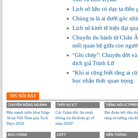
Lịch sử liệu có dạy ta điều 
Chúng ta là ai dưới góc n
Lịch sử kinh tế hiện đại qu
Chuyến du hành từ Châu Â
mối quan hệ giữa con người
“Ghi chép”: Chuyện đời và 
dịch giả Trịnh Lữ
“Khi ai cũng biết rằng ai c
học nhận thức quan trọng
TIN NỔI BẬT
CHUYỂN ĐỘNG NGÀNH
THỜI SỰ ICT
TIẾNG NÓI ICTPRE
Đẩy mạnh triển khai Edge
Các Giám đốc An ninh
Đại đoàn kết dân tộ
AI tại Việt Nam qua Tech
thông tin dự đoán gì về
tảng tư tưởng của Đ
Days 2026
năm 2026?
BƯU CHÍNH
CNTT
VIỄN THÔNG