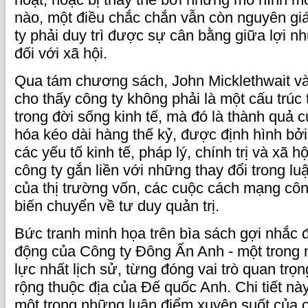
nào, một điều chắc chắn vẫn còn nguyên giá t
ty phải duy trì được sự cân bằng giữa lợi n
đối với xã hội.
Qua tám chương sách, John Micklethwait và
cho thấy công ty không phải là một cấu trúc 
trong đời sống kinh tế, mà đó là thành quả c
hóa kéo dài hàng thế kỷ, được định hình bở
các yếu tố kinh tế, pháp lý, chính trị và xã h
công ty gắn liền với những thay đổi trong l
của thị trường vốn, các cuộc cách mạng cô
biến chuyển về tư duy quản trị.
Bức tranh minh họa trên bìa sách gợi nhắc đ
động của Công ty Đông Ấn Anh - một trong
lực nhất lịch sử, từng đóng vai trò quan trọ
rộng thuộc địa của Đế quốc Anh. Chi tiết n
một trong những luận điểm xuyên suốt của c