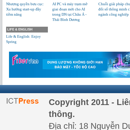
Nhượng quyền bưu cục:
AI PC và máy trạm mở
Chuỗi giải pháp ch
Xu hướng start-up đầy
giai đoạn mới cho AI
đổi số thông minh 
tiềm năng
trong DN tại Châu Á -
ngành công nghiệp
Thái Bình Dương
LIFE & ENGLISH
Life & English: Enjoy
Spring
Copyright 2011 - Li
thông.
Địa chỉ: 18 Nguyễn Du