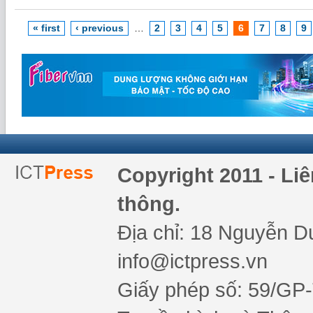
« first
‹ previous
…
2
3
4
5
6
7
8
9
Copyright 2011 - Li
thông.
Địa chỉ: 18 Nguyễn Du
info@ictpress.vn
Giấy phép số: 59/GP